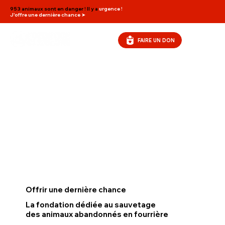
953 animaux sont en danger ! Il y a
urgence !
J'offre une dernière chance ➤
FAIRE UN DON
AGIR
NOS ACTIONS
LES OUBLIÉS
ADOPTER
Offrir une dernière chance
La fondation dédiée au sauvetage
des animaux abandonnés en fourrière