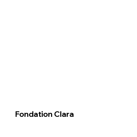
Fondation Clara
La dernière chance
des animaux oubliés
12, Place Gambetta
47700 - Casteljaloux
Nous contacter