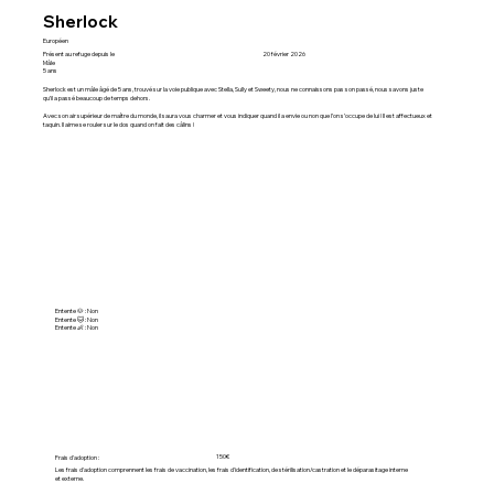
Sherlock
Européen
Présent au refuge depuis le
20 février 2026
Mâle
5 ans
Sherlock est un mâle âgé de 5 ans, trouvé sur la voie publique avec Stella, Sully et Sweety, nous ne connaissons pas son passé, nous savons juste
qu’il a passé beaucoup de temps dehors.
Avec son air supérieur de maître du monde, il saura vous charmer et vous indiquer quand il a envie ou non que l’on s’occupe de lui ! Il est affectueux et
taquin. Il aime se rouler sur le dos quand on fait des câlins !
Entente 🐶 : Non
Entente 🐱 : Non
Entente 👶 : Non
150€
Frais d'adoption :
Les frais d'adoption comprennent les frais de vaccination, les frais d'identification, de stérilisation/castration et le déparasitage interne
et externe.