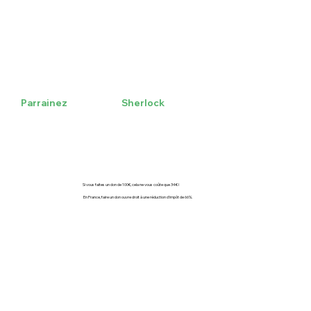
Sherlock
Parrainez
Si vous faites un don de 100€, cela ne vous coûte que 34€ !
En France, faire un don ouvre droit à une réduction d'impôt de 66%.