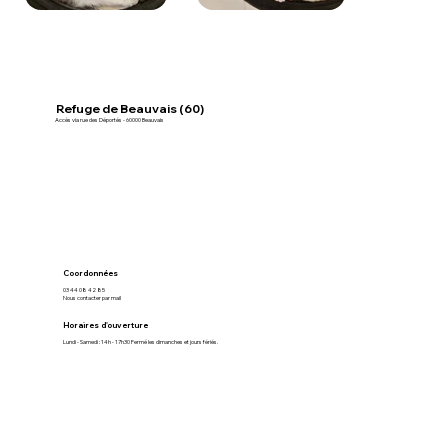
Refuge de Beauvais (60)
Accès via rue des Déportés - 60000 Beauvais
Coordonnées
03 44 08 42 85
Nous contacter par mail
Horaires d'ouverture
Lundi - Samedi : 14h - 17h30 Fermé les dimanches et jours fériés.