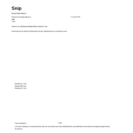
Snip
Berger Belge Malinois
Présent au refuge depuis le
17 avril 2025
Mâle
7 ans
Snip est un mâle Berger Belge Malinois âgé de 7 ans.
Il aura besoin de cadre et d'éducation, le futur adoptant devra connaitre la race.
Entente 🐶 : Non
Entente 🐱 : Non
Entente 👶 : Non
166€
Frais d'adoption :
Les frais d'adoption comprennent les frais de vaccination, les frais d'identification, de stérilisation/castration et le déparasitage interne
et externe.