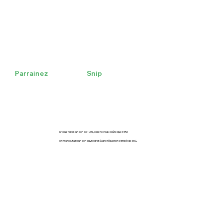
Snip
Parrainez
Si vous faites un don de 100€, cela ne vous coûte que 34€ !
En France, faire un don ouvre droit à une réduction d'impôt de 66%.