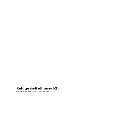
Refuge de Béthune (62)
Avenue George Washington 62400 - Béthune