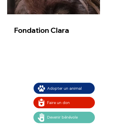
Fondation Clara
La dernière chance
des animaux oubliés
12, Place Gambetta
47700 - Casteljaloux
Nous contacter
Adopter un animal
Faire un don
Devenir bénévole