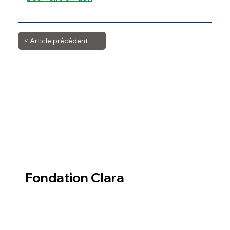
< Article précédent
Article suivant >
Fondation Clara
La dernière chance
des animaux oubliés
12, Place Gambetta
47700 - Casteljaloux
Nous contacter